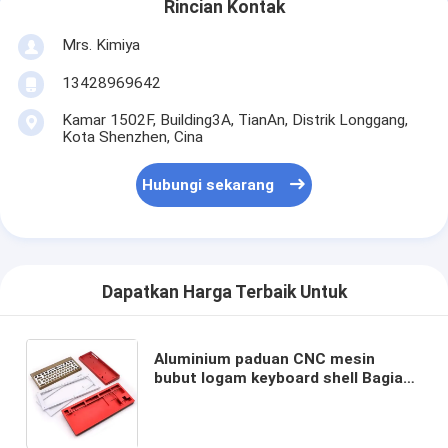
Rincian Kontak
Mrs. Kimiya
13428969642
Kamar 1502F, Building3A, TianAn, Distrik Longgang,
Kota Shenzhen, Cina
Hubungi sekarang
Dapatkan Harga Terbaik Untuk
Aluminium paduan CNC mesin
bubut logam keyboard shell Bagian
hardware non-standar shell
keyboard mekanik 3-sumbu mesin
cnc