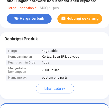
shell Bagian hardware non-standar shell keyboard
mekanik 3-sumbu mesin cnc
Harga：negotiable
MOQ：1pcs
Harga terbaik
Hubungi sekarang
Deskripsi Produk
Harga
negotiable
Kemasan rincian
Kertas, Busa EPE, polybag
Kuantitas min Order
1pcs
Menyediakan
70000/bulan
kemampuan
Nama merek
custom cnc parts
Lihat Lebih