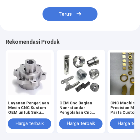
Terus
Rekomendasi Produk
Layanan Pengerjaan
OEM Cnc Bagian
CNC Machinin
Mesin CNC Kustom
Non-standar
Precision Mac
OEM untuk Suku
Pengolahan Cnc
Parts Custom
Cadang Otomotif
Kecil Baja Aluminium
Copper Titani
Mobil Aluminium
Penggilingan dan
Stainless Stee
Harga terbaik
Harga terbaik
Harga terb
Baja Tahan Karat
Turning Service
Machining Tur
Kuningan Suku
Machining
Milling Layan
Cadang Mesin