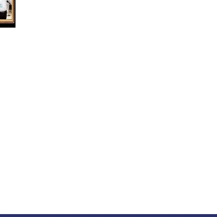
 sebagai produsen terkemuka yang mengkhususkan
balik cepat dan pasokan kualitas yang baik.
n.
ngkat keras presisi tinggi. Pabrik meliputi 1100
ri 10 tahun pengalaman,kami dapat meninjau desain