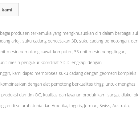
 kami
sebagai produsen terkemuka yang mengkhususkan diri dalam berbagai su
adang arloji, suku cadang pencetakan 3D, suku cadang pemotongan, deng
 unit mesin pemotong kawat komputer, 35 unit mesin penggilingan,
4 unit mesin pengukur koordinat 3D.Dilengkapi dengan
ggih, kami dapat memproses suku cadang dengan geometri kompleks den
mbinasikan dengan alat pemotong berkualitas tinggi untuk menghasilka
 produksi dan tim QC, kualitas dan layanan produk kami sangat diakui o
gan di seluruh dunia dari Amerika, Inggris, Jerman, Swiss, Australia,