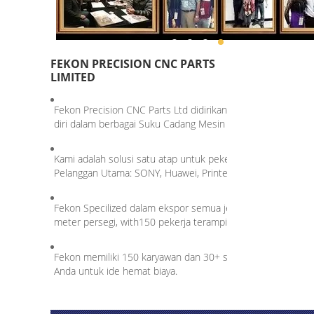
FEKON PRECISION CNC PARTS
LIMITED
Fekon Precision CNC Parts Ltd didirikan pada tahun 2007
diri dalam berbagai Suku Cadang Mesin CNC.
Kami adalah solusi satu atap untuk pekerjaan logam, umpan 
Pelanggan Utama: SONY, Huawei, Printer HP, Limbach Jerma
Fekon Specilized dalam ekspor semua jenis suku cadang pera
meter persegi, with150 pekerja terampil.
Fekon memiliki 150 karyawan dan 30+ staf R&D dan 98% da
Anda untuk ide hemat biaya.