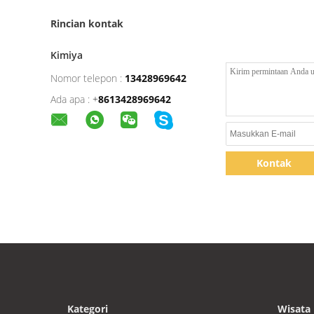
Rincian kontak
Kimiya
Nomor telepon :
13428969642
Ada apa :
+
8613428969642
Kontak
Kategori
Wisata 