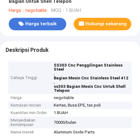
Bagian Untuk Shell Telepon
Harga：negotiable
MOQ：1 BUAH
Harga terbaik
Hubungi sekarang
Deskripsi Produk
SS303 Cnc Penggilingan Stainless
Steel
,
Cahaya Tinggi
Bagian Mesin Cnc Stainless Steel 412
,
ss303 Bagian Mesin Cnc Untuk Shell
Telepon
Harga
negotiable
Kemasan rincian
Kertas, Busa EPE, tas poli
Kuantitas min Order
1 BUAH
Menyediakan
70000/bulan
kemampuan
Nama merek
Aluminum Oxide Parts