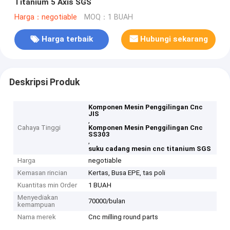
Titanium 5 Axis SGS
Harga：negotiable
MOQ：1 BUAH
Harga terbaik
Hubungi sekarang
Deskripsi Produk
Komponen Mesin Penggilingan Cnc
JIS
,
Cahaya Tinggi
Komponen Mesin Penggilingan Cnc
SS303
,
suku cadang mesin cnc titanium SGS
Harga
negotiable
Kemasan rincian
Kertas, Busa EPE, tas poli
Kuantitas min Order
1 BUAH
Menyediakan
70000/bulan
kemampuan
Nama merek
Cnc milling round parts