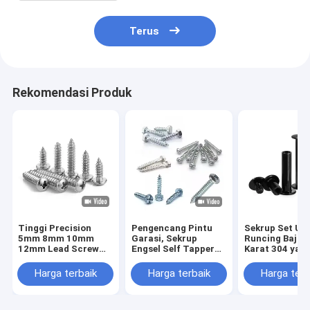
Terus
Rekomendasi Produk
Tinggi Precision
Pengencang Pintu
Sekrup Set Uj
5mm 8mm 10mm
Garasi, Sekrup
Runcing Baja 
12mm Lead Screw
Engsel Self Tapper
Karat 304 yan
dan Nut T5 T6 T8
Dengan Washer
Disesuaikan M
T10 T12 Stainless
Karet, Baut Trek
M5 M6 M8 DIN
Harga terbaik
Harga terbaik
Harga terb
Steel Trapezoidal
Sekrup Grub Ti
Screw Lead Screw
Kerucut Soket
Dengan Brass Nut
Tanpa Kepala