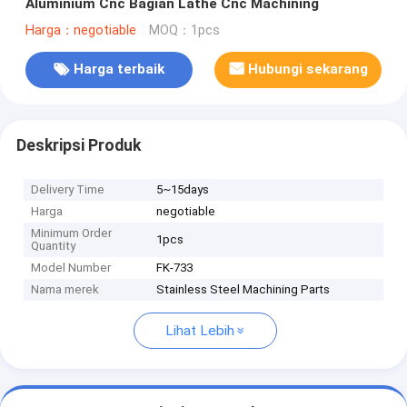
Aluminium Cnc Bagian Lathe Cnc Machining
Harga：negotiable
MOQ：1pcs
Harga terbaik
Hubungi sekarang
Deskripsi Produk
Delivery Time
5~15days
Harga
negotiable
Minimum Order
1pcs
Quantity
Model Number
FK-733
Nama merek
Stainless Steel Machining Parts
Lihat Lebih