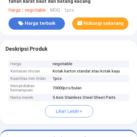
tahan karat baut dan batang kacang
Harga：negotiable
MOQ：1pcs
Harga terbaik
Hubungi sekarang
Deskripsi Produk
Harga
negotiable
Kemasan rincian
Kotak karton standar atau kotak kayu
Kuantitas min Order
1pcs
Menyediakan
70000pcs/bulan
kemampuan
Nama merek
5 Axis Stainless Steel Sheet Parts
Lihat Lebih