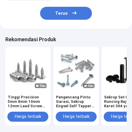
Terus
Rekomendasi Produk
Tinggi Precision
Pengencang Pintu
Sekrup Set Uj
5mm 8mm 10mm
Garasi, Sekrup
Runcing Baja 
12mm Lead Screw
Engsel Self Tapper
Karat 304 yan
dan Nut T5 T6 T8
Dengan Washer
Disesuaikan M
T10 T12 Stainless
Karet, Baut Trek
M5 M6 M8 DIN
Harga terbaik
Harga terbaik
Harga terb
Steel Trapezoidal
Sekrup Grub Ti
Screw Lead Screw
Kerucut Soket
Dengan Brass Nut
Tanpa Kepala