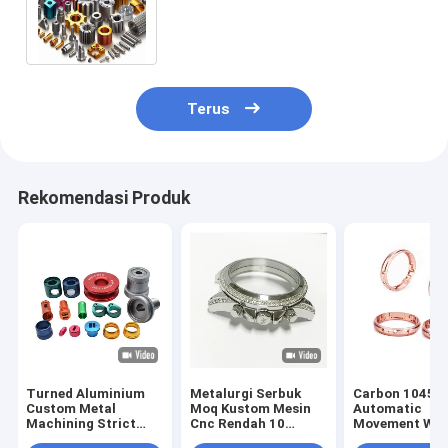
Metal Parts 5 Axis Layanan
Mesin Cnc
Terus
Rekomendasi Produk
Turned Aluminium
Metalurgi Serbuk
Carbon 1045
Custom Metal
Moq Kustom Mesin
Automatic
Machining Strict
Cnc Rendah 10
Movement Wa
Toleransi Precision
Kasing ATM Untuk
Case Ra1.0 Po