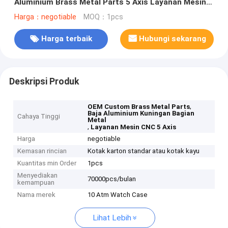
Aluminium Brass Metal Parts 5 Axis Layanan Mesin
Cnc
Harga：negotiable
MOQ：1pcs
Harga terbaik
Hubungi sekarang
Deskripsi Produk
,
OEM Custom Brass Metal Parts
Baja Aluminium Kuningan Bagian
Cahaya Tinggi
Metal
,
Layanan Mesin CNC 5 Axis
Harga
negotiable
Kemasan rincian
Kotak karton standar atau kotak kayu
Kuantitas min Order
1pcs
Menyediakan
70000pcs/bulan
kemampuan
Nama merek
10 Atm Watch Case
Lihat Lebih