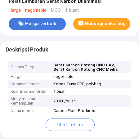
Pelat Lembaran Serat Karbon Dilaminasi
Harga：negotiable
MOQ：1 buah
Harga terbaik
Hubungi sekarang
Deskripsi Produk
,
Serat Karbon Potong CNC UAV
Cahaya Tinggi
Serat Karbon Potong CNC Medis
Harga
negotiable
Kemasan rincian
Kertas, Busa EPE, polybag
Kuantitas min Order
1 buah
Menyediakan
70000/bulan
kemampuan
Nama merek
Carbon Fiber Products
Lihat Lebih