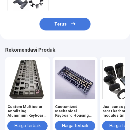
Dilaminasi
Terus
Rekomendasi Produk
Custom Multicolor
Customized
Jual panas pip
Anodizing
Mechanical
serat karbon
Aluminium Keyboard
Keyboard Housing
modulus tinggi
Case Plate Cnc
CNC Machining
Machining
Metal Case
Harga terbaik
Harga terbaik
Harga terb
Mechanical Cnc
Aluminium Anodized