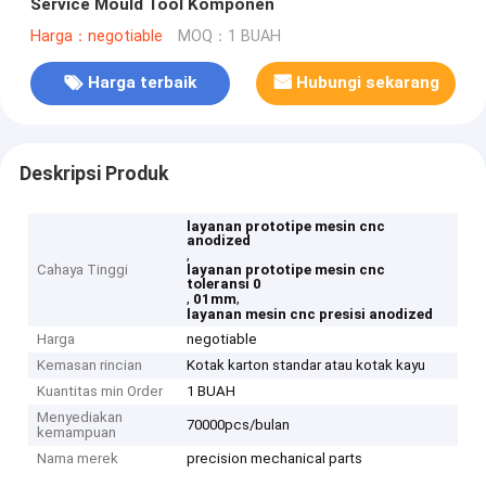
Service Mould Tool Komponen
Harga：negotiable
MOQ：1 BUAH
Harga terbaik
Hubungi sekarang
Deskripsi Produk
layanan prototipe mesin cnc
anodized
,
Cahaya Tinggi
layanan prototipe mesin cnc
toleransi 0
,
,
01mm
layanan mesin cnc presisi anodized
Harga
negotiable
Kemasan rincian
Kotak karton standar atau kotak kayu
Kuantitas min Order
1 BUAH
Menyediakan
70000pcs/bulan
kemampuan
Nama merek
precision mechanical parts