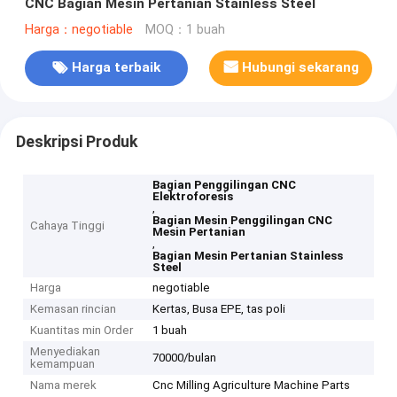
CNC Bagian Mesin Pertanian Stainless Steel
Harga：negotiable
MOQ：1 buah
Harga terbaik
Hubungi sekarang
Deskripsi Produk
Bagian Penggilingan CNC
Elektroforesis
,
Bagian Mesin Penggilingan CNC
Cahaya Tinggi
Mesin Pertanian
,
Bagian Mesin Pertanian Stainless
Steel
Harga
negotiable
Kemasan rincian
Kertas, Busa EPE, tas poli
Kuantitas min Order
1 buah
Menyediakan
70000/bulan
kemampuan
Nama merek
Cnc Milling Agriculture Machine Parts