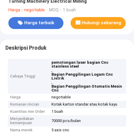
Turning Machinery Electrical Milling
Harga：negotiable
MOQ：1 buah
Harga terbaik
Hubungi sekarang
Deskripsi Produk
pemotongan laser bagian Cnc
stainless steel
,
Bagian Penggilingan Logam Cnc
Cahaya Tinggi
Listrik
,
Bagian Penggilingan Otomatis Mesin
Cnc
Harga
negotiable
Kemasan rincian
Kotak karton standar atau kotak kayu
Kuantitas min Order
1 buah
Menyediakan
70000 pcs/bulan
kemampuan
Nama merek
5 axis cnc