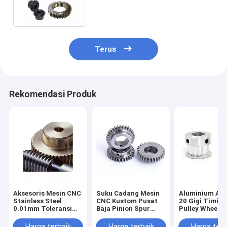
Kuningan Plastik Bevel Pinion
Spur Gear
Terus
Rekomendasi Produk
Aksesoris Mesin CNC
Suku Cadang Mesin
Aluminium All
Stainless Steel
CNC Kustom Pusat
20 Gigi Timing
0.01mm Toleransi
Baja Pinion Spur
Pulley Wheel B
Worm Wheel Gear
Gear Untuk Sepeda
Saw Timing Fl
Motor
Gear
Harga terbaik
Harga terbaik
Harga terb