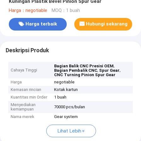
Kuningan Plastik Bevel Pinion Spur Gear
Harga：negotiable
MOQ：1 buah
Harga terbaik
Hubungi sekarang
Deskripsi Produk
,
Bagian Balik CNC Presisi OEM
Cahaya Tinggi
,
,
Bagian Pembalik CNC
Spur Gear
CNC Turning Pinion Spur Gear
Harga
negotiable
Kemasan rincian
Kotak kartun
Kuantitas min Order
1 buah
Menyediakan
70000 pcs/bulan
kemampuan
Nama merek
Gear system
Lihat Lebih