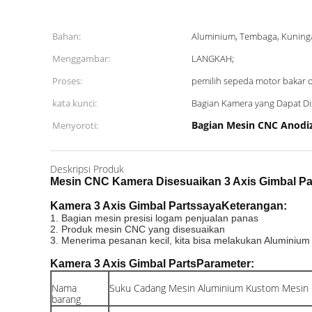
Bahan:
Aluminium, Tembaga, Kuning
Menggambar:
LANGKAH;
Proses:
pemilih sepeda motor bakar 
kata kunci:
Bagian Kamera yang Dapat Di
Bagian Mesin CNC Anodi
Menyoroti:
Deskripsi Produk
Mesin CNC Kamera Disesuaikan 3 Axis Gimbal Pa
Kamera 3 Axis Gimbal Parts
saya
Keterangan:
1. Bagian mesin presisi logam penjualan panas
2. Produk mesin CNC yang disesuaikan
3. Menerima pesanan kecil, kita bisa melakukan Aluminiu
Kamera 3 Axis Gimbal Parts
Parameter:
Nama
Suku Cadang Mesin Aluminium Kustom Mesin
barang