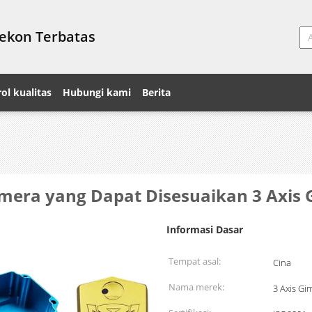
Fekon Terbatas
ol kualitas
Hubungi kami
Berita
era yang Dapat Disesuaikan 3 Axis 
Informasi Dasar
Tempat asal:
Cina
Nama merek:
3 Axis Gi