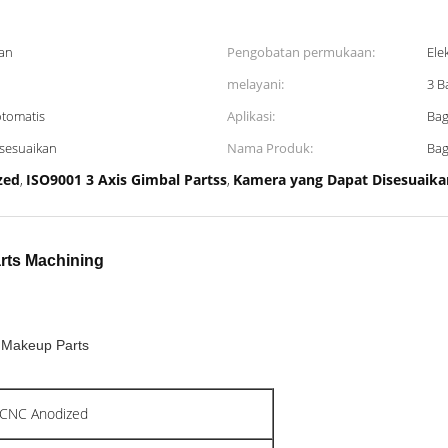
an
Pengobatan permukaan:
Ele
melayani:
3 B
otomatis
Aplikasi:
Bag
sesuaikan
Nama Produk:
Bag
zed
ISO9001 3 Axis Gimbal Partss
Kamera yang Dapat Disesuaikan
,
,
rts Machining
m Makeup Parts
 CNC Anodized