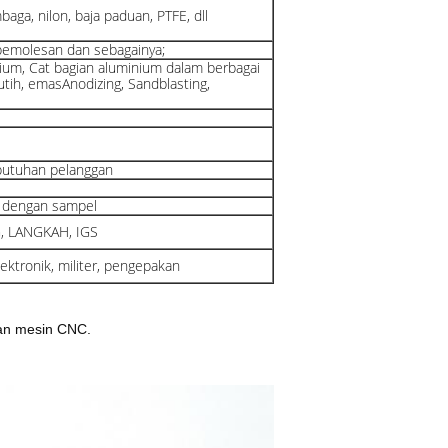
aga, nilon, baja paduan, PTFE, dll
, pemolesan dan sebagainya;
ium, Cat bagian aluminium dalam berbagai
utih, emasAnodizing, Sandblasting,
ebutuhan pelanggan
i dengan sampel
G, LANGKAH, IGS
lektronik, militer, pengepakan
nan mesin CNC.