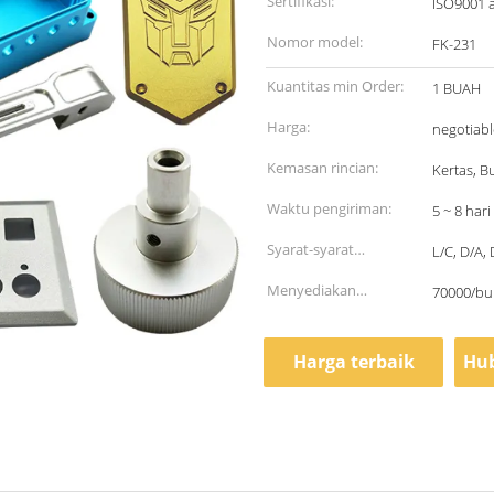
Sertifikasi:
ISO9001 
Nomor model:
FK-231
Kuantitas min Order:
1 BUAH
Harga:
negotiabl
Kemasan rincian:
Kertas, Bu
Waktu pengiriman:
5 ~ 8 hari
Syarat-syarat
L/C, D/A, 
pembayaran:
Menyediakan
70000/bu
kemampuan:
Harga terbaik
Hub