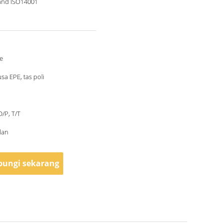
and ISO14001
e
sa EPE, tas poli
D/P, T/T
lan
ungi sekarang