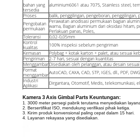
bahan yang
aluminium6061 atau 7075, Stainless steel, temb
tersedia
Proses
balik, penggilingan, pengeboran, penggilingan
Perawatan anodisasi permukaan bagian alumin
Pengobatan
warna, Bagian aluminium dari oksidasi hitam, p
permukaan
Perlakuan panas, Poles,
Toleransi
0,02-0,05mm
Kontrol
100% inspeksi sebelum pengiriman
kualitas
Kemasan
Polybag + kotak karton + palet, atau sesuai k
Pengiriman
2-7 hari, sesuai dengan kuantitas
Menggambar
Disediakan oleh pelanggan, atau desain sesua
Format
AutoCAD, CAXA, CAD, STP, IGES, dll., PDF, DW
menggambar
Industri
Dirgantara, Otomotif, Medis, telekomunikasi, e
Aplikasi
Kamera 3 Axis Gimbal Parts
Keuntungan:
1. 3000 meter persegi pabrik terutama menyediakan laya
2. Bersertifikat ISO, mendukung verifikasi pihak ketiga.
3. Kirim produk konvensional paling cepat dalam 15 hari.
4. Layanan rekayasa yang disediakan.