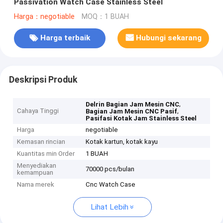
Passivation Watch Case Stainless Steel
Harga：negotiable
MOQ：1 BUAH
Harga terbaik
Hubungi sekarang
Deskripsi Produk
,
Delrin Bagian Jam Mesin CNC
Cahaya Tinggi
,
Bagian Jam Mesin CNC Pasif
Pasifasi Kotak Jam Stainless Steel
Harga
negotiable
Kemasan rincian
Kotak kartun, kotak kayu
Kuantitas min Order
1 BUAH
Menyediakan
70000 pcs/bulan
kemampuan
Nama merek
Cnc Watch Case
Lihat Lebih