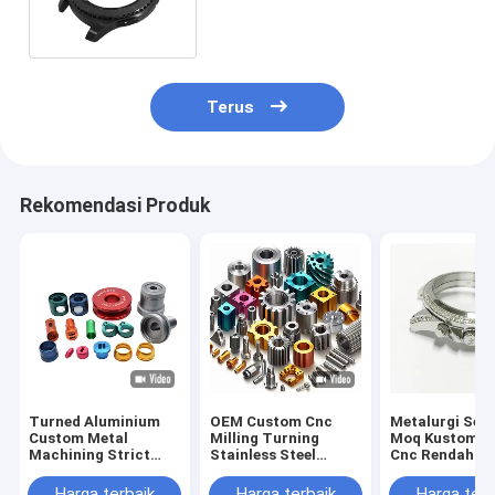
Watch Case Stainless Steel
Terus
Rekomendasi Produk
Turned Aluminium
OEM Custom Cnc
Metalurgi Ser
Custom Metal
Milling Turning
Moq Kustom M
Machining Strict
Stainless Steel
Cnc Rendah 1
Toleransi Precision
Aluminium Brass
Kasing ATM U
Machine Spare Parts
Metal Parts 5 Axis
Menonton Stai
Harga terbaik
Harga terbaik
Harga terb