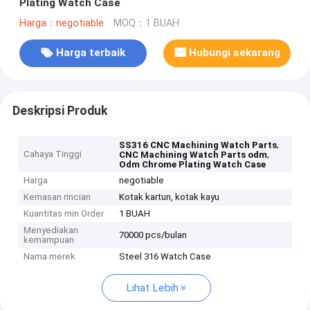
Plating Watch Case
Harga：negotiable
MOQ：1 BUAH
Harga terbaik
Hubungi sekarang
Deskripsi Produk
,
SS316 CNC Machining Watch Parts
Cahaya Tinggi
,
CNC Machining Watch Parts odm
Odm Chrome Plating Watch Case
Harga
negotiable
Kemasan rincian
Kotak kartun, kotak kayu
Kuantitas min Order
1 BUAH
Menyediakan
70000 pcs/bulan
kemampuan
Nama merek
Steel 316 Watch Case
Lihat Lebih