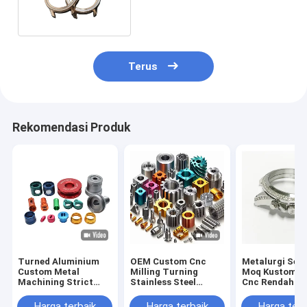
Plating Watch Case
Terus
Rekomendasi Produk
Turned Aluminium
OEM Custom Cnc
Metalurgi Ser
Custom Metal
Milling Turning
Moq Kustom M
Machining Strict
Stainless Steel
Cnc Rendah 1
Toleransi Precision
Aluminium Brass
Kasing ATM U
Machine Spare Parts
Metal Parts 5 Axis
Menonton Stai
Harga terbaik
Harga terbaik
Harga terb