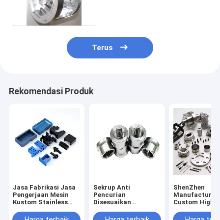
Bubut Turning Parts
Terus
Rekomendasi Produk
Jasa Fabrikasi Jasa
Sekrup Anti
ShenZhen
Pengerjaan Mesin
Pencurian
Manufacturer
Kustom Stainless
Disesuaikan
Custom High
Brass Pengerjaan
Aluminium Stainless
Precision Cnc
Mesin Bagian Cnc
Steel Countersunk
Stainless Stee
Harga terbaik
Harga terbaik
Harga terb