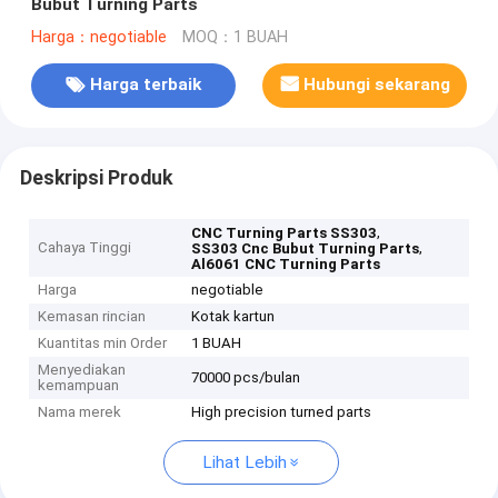
Bubut Turning Parts
Harga：negotiable
MOQ：1 BUAH
Harga terbaik
Hubungi sekarang
Deskripsi Produk
,
CNC Turning Parts SS303
Cahaya Tinggi
,
SS303 Cnc Bubut Turning Parts
Al6061 CNC Turning Parts
Harga
negotiable
Kemasan rincian
Kotak kartun
Kuantitas min Order
1 BUAH
Menyediakan
70000 pcs/bulan
kemampuan
Nama merek
High precision turned parts
Lihat Lebih