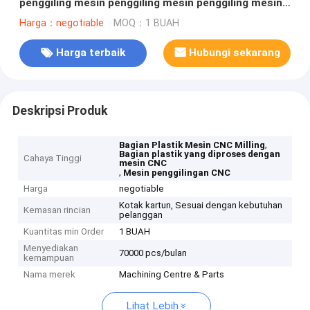
penggiling mesin penggiling mesin penggiling mesin
penggilingan mesin penggilingan mesin penggilingan
Harga：negotiable
MOQ：1 BUAH
mesin penggilingan mesin penggilingan mesin
penggilingan mesin penggilingan mesin penggilingan
Harga terbaik
Hubungi sekarang
mesin penggilingan mesin penggilingan mesin
penggilingan mesin penggilingan mesin penggilingan
mesin penggilingan mesin penggilingan mesin
penggilingan mesin penggilingan mesin penggilingan
Deskripsi Produk
mesin penggilingan mesin penggilingan mesin
penggilingan mesin penggi
,
Bagian Plastik Mesin CNC Milling
Bagian plastik yang diproses dengan
Cahaya Tinggi
mesin CNC
,
Mesin penggilingan CNC
Harga
negotiable
Kotak kartun, Sesuai dengan kebutuhan
Kemasan rincian
pelanggan
Kuantitas min Order
1 BUAH
Menyediakan
70000 pcs/bulan
kemampuan
Nama merek
Machining Centre & Parts
Lihat Lebih