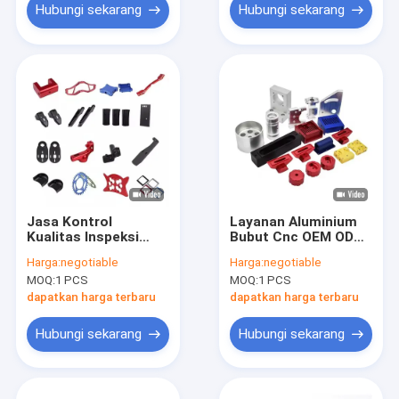
dengan Layanan
Hubungi sekarang
Hubungi sekarang
Presisi
Jasa Kontrol
Layanan Aluminium
Kualitas Inspeksi
Bubut Cnc OEM ODM
Suku Cadang CNC
Presisi Tinggi Harga
Harga:
negotiable
Harga:
negotiable
OEM ODM CNC
Rendah Kustom
MOQ:
1 PCS
MOQ:
1 PCS
Penggilingan Logam
Logam Cnc Milling
Tinggi CNC Turning
Machining Lathing
dapatkan harga terbaru
dapatkan harga terbaru
Parts
Parts
Hubungi sekarang
Hubungi sekarang