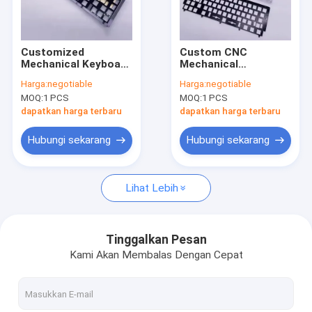
Tur Pabrik
Kontrol kualitas
Customized
Custom CNC
Mechanical Keyboard
Mechanical
Hubungi kami
Housing CNC
Aluminium 6061 6063
Harga:
negotiable
Harga:
negotiable
Machining Metal
keyboard case
MOQ:
1 PCS
MOQ:
1 PCS
Case Aluminium
anodized finish
Berita
Anodized untuk 60%
bottom top CNC
dapatkan harga terbaru
dapatkan harga terbaru
75% Mechanical
Mechanical Keyboard
Keyboard Plate
plate
Permintaan Penawaran
Hubungi sekarang
Hubungi sekarang
Lihat Lebih
Bagian Mesin CNC
Bagian Penggilingan CNC
Tinggalkan Pesan
Kami Akan Membalas Dengan Cepat
Bagian Pembubutan CNC
Bagian Pemotongan Laser