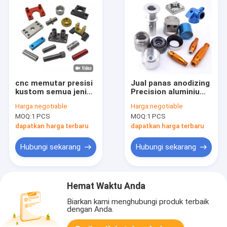
cnc memutar presisi
Jual panas anodizing
kustom semua jenis
Precision aluminium
kustom aluminium
kuningan cnc
Harga:
negotiable
Harga:
negotiable
kuningan baja 1911
Machining Metal
MOQ:
1 PCS
MOQ:
1 PCS
tong mesin cnc
bagian mesin Sheet
kustom / bagian
Metal Fabrication
dapatkan harga terbaru
dapatkan harga terbaru
mesin
Layanan
Hubungi sekarang
Hubungi sekarang
Hemat Waktu Anda
Biarkan kami menghubungi produk terbaik
dengan Anda.