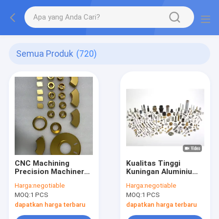
Semua Produk
(720)
CNC Machining
Kualitas Tinggi
Precision Machinery
Kuningan Aluminium
Parts Custom
Titanium CNC
Harga:
negotiable
Harga:
negotiable
Copper Titanium
Turning Milling
MOQ:
1 PCS
MOQ:
1 PCS
Stainless Steel CNC
Bagian Kualitas
Machining Turning
Tinggi Komponen
dapatkan harga terbaru
dapatkan harga terbaru
Milling Layanan
Custom Machined