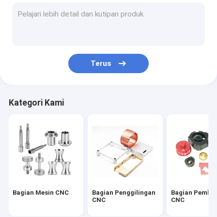
Fabrikasi Lembaran Logam Presisi
Suku Cadang Mobil CNC
Serat Karbon Mesin
Terus
Bagian Jam Mesin CNC
Bagian Pencetakan 3D
Kategori Kami
Suku Cadang Sepeda
Bagian Plastik CNC
Bagian Kayu CNC
gigi silinder
Bagian Mesin CNC
Bagian Penggilingan
Bagian Pembu
CNC
CNC