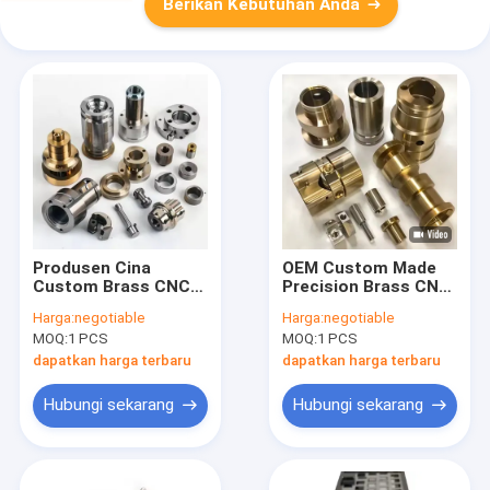
Berikan Kebutuhan Anda
Produsen Cina
OEM Custom Made
Custom Brass CNC
Precision Brass CNC
Machining Service
Parts Milling
Harga:
negotiable
Harga:
negotiable
Precision Engineering
Machining Services 5
MOQ:
1 PCS
MOQ:
1 PCS
Brass Parts
Axis Stainless Steel
Stainless Steel 3D
Turning Mechanized
dapatkan harga terbaru
dapatkan harga terbaru
Model
Parts
Hubungi sekarang
Hubungi sekarang