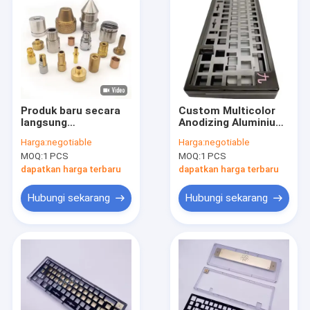
Produk baru secara
Custom Multicolor
langsung
Anodizing Aluminium
memproduksi
Keyboard Case Plate
Harga:
negotiable
Harga:
negotiable
kustomisasi
Cnc Machining
MOQ:
1 PCS
MOQ:
1 PCS
Tembaga CNC
Mechanical Cnc
Turning Parts,Brass
Keyboard
dapatkan harga terbaru
dapatkan harga terbaru
Turning Parts Bagian
Mesin
Hubungi sekarang
Hubungi sekarang
Rumah
Produk
Tentang kami